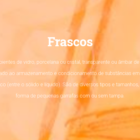
Frascos
pientes de vidro, porcelana ou cristal, transparente ou âmbar 
tinado ao armazenamento e condicionamento de substâncias em
sico (entre o sólido e líquido). São de diversos tipos e tamanho
forma de pequenas garrafas com ou sem tampa.