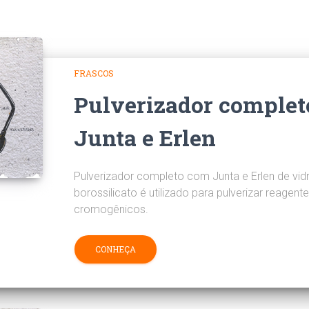
FRASCOS
Pulverizador comple
Junta e Erlen
Pulverizador completo com Junta e Erlen de vid
borossilicato é utilizado para pulverizar reagent
cromogênicos.
CONHEÇA