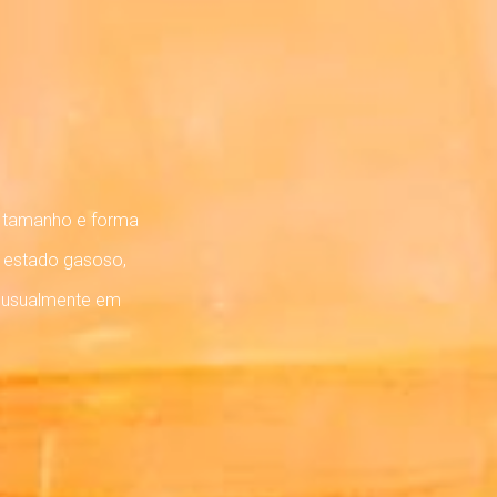
de tamanho e forma
 estado gasoso,
s, usualmente em