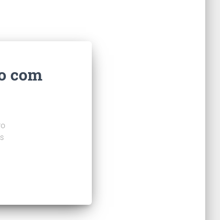
to com
ro
es