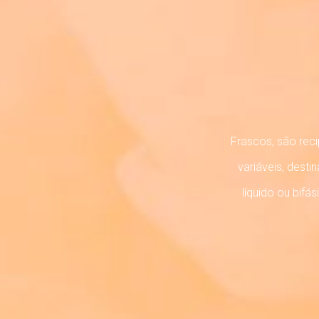
Frascos, são reci
variáveis, des
líquido ou bifá