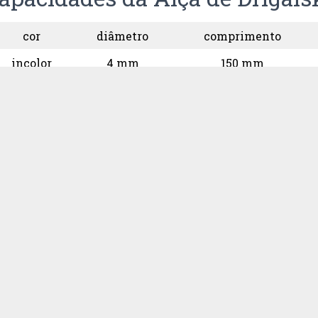
cor
diâmetro
comprimento
incolor
4 mm
150 mm
incolor
5 mm
150 mm
incolor
6 mm
180 mm
mados – ponta arredondada
i faz a semeadura de fungos na superfície das col
s com o meio de cultura, nas diluições escolhidas 
izando-se também duas placas para cada diluição.
 alíquota semeada com uma alça de Drigalski, est
lo (esporos e micélio) a partir da raspagem da sup
ski atua como agente crioprotetor, levando à incu