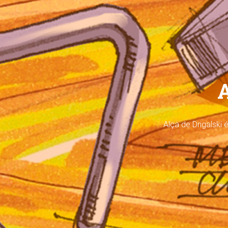
A
Alça de Drigalski