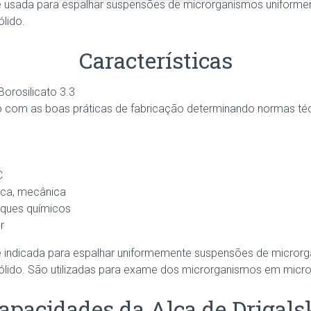
o é usada para espalhar suspensões de microrganismos uniforme
lido.
Características
orosilicato 3.3
 com as boas práticas de fabricação determinando normas té
C
mica, mecânica
taques químicos
r
o é indicada para espalhar uniformemente suspensões de microrg
ólido. São utilizadas para exame dos microrganismos em micro
apacidades da Alça de Drigals