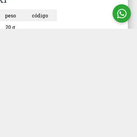
peso
código
20 g
23 g
25 g
20067
ônias, após
semeia-se 0.1 ml
a ação obtém uma
erfície da colônia
bação nas condições