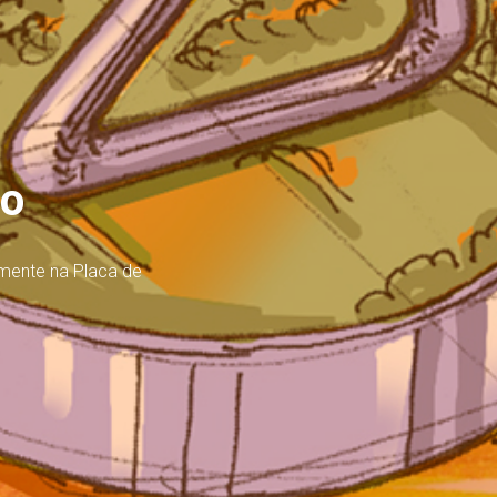
ro
emente na Placa de