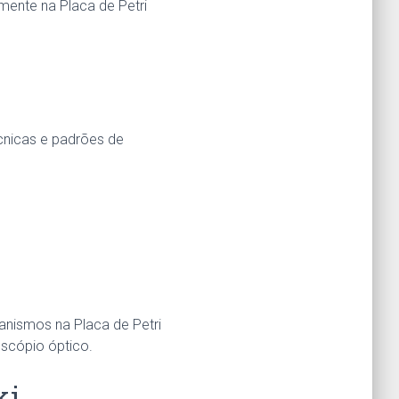
mente na Placa de Petri
cnicas e padrões de
anismos na Placa de Petri
scópio óptico.
ki