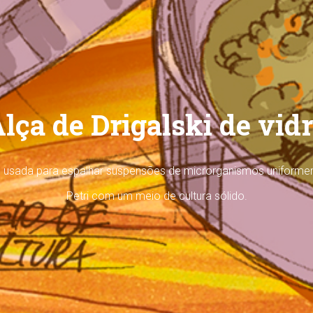
lça de Drigalski de vid
 é usada para espalhar suspensões de microrganismos uniform
Petri com um meio de cultura sólido.