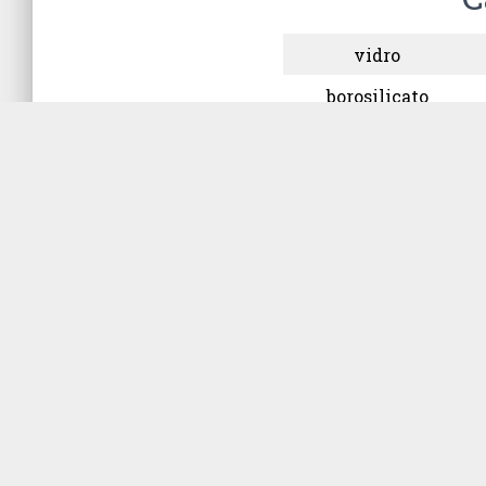
vidro
borosilicato
borosilicato
borosilicato
medidas e peso aproxi
A Alça de Drigalsk
preparar as placa
em cada uma, util
Distribui-se toda
suspensão de inócu
e a Alça de Drigal
descritas.