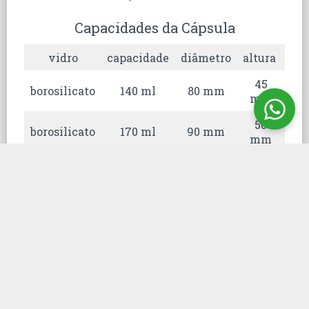
Capacidades da Cápsula
vidro
capacidade
diâmetro
altura
cód
45
borosilicato
140 ml
80 mm
mm
50
borosilicato
170 ml
90 mm
mm
55
borosilicato
290 ml
105 mm
mm
65
borosilicato
350 ml
125 mm
61
mm
medidas aproximadas
Cápsula de Evaporação Vidro é um
recipiente semiesférico de forma