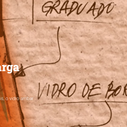
arga
s, o vidro ambar