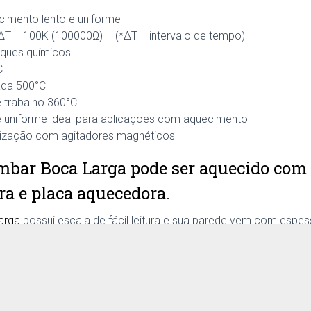
o
mento lento e uniforme
ΔT = 100K (100000Ω) – (*ΔT = intervalo de tempo)
taques químicos
C
ada 500°C
e trabalho 360°C
 uniforme ideal para aplicações com aquecimento
ilização com agitadores magnéticos
bar Boca Larga pode ser aquecido com 
a e placa aquecedora.
arga
possui escala de fácil leitura e sua parede vem com espes
m aquecimento e experimentos com mistura.
ades do Erlenmeyer Âmbar Boca Larga 
iâmetro da boca
diâmetro da base
altura