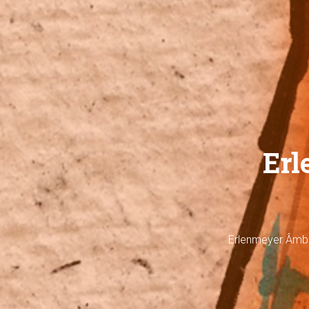
Erl
Erlenmeyer Âmba