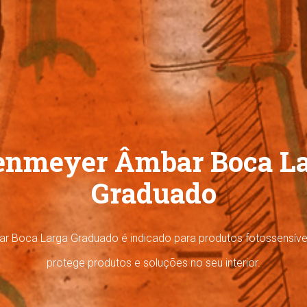
enmeyer Âmbar Boca L
Graduado
r Boca Larga Graduado é indicado para produtos fotossensívei
protege produtos e soluções no seu interior.