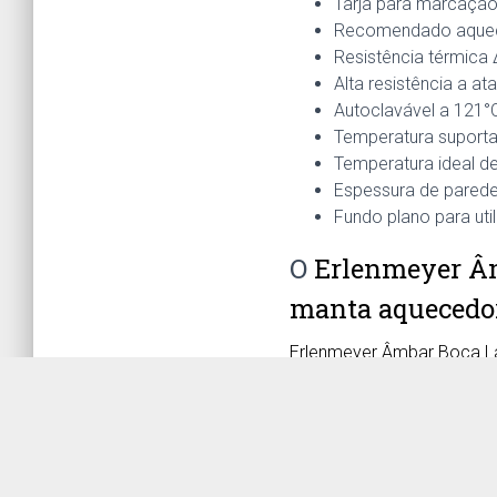
Tarja para marcaçã
Recomendado aqueci
Resistência térmica 
Alta resistência a a
Autoclavável a 121°
Temperatura suport
Temperatura ideal d
Espessura de parede
Fundo plano para ut
O
Erlenmeyer Âm
manta aquecedor
Erlenmeyer Âmbar Boca L
ideal para aplicações co
Capacid
capacidade
d