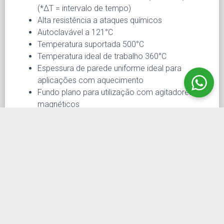
(*ΔT = intervalo de tempo)
Alta resistência a ataques químicos
Autoclavável a 121°C
Temperatura suportada 500°C
Temperatura ideal de trabalho 360°C
Espessura de parede uniforme ideal para
aplicações com aquecimento
Fundo plano para utilização com agitadores
magnéticos
O Erlenmeyer Graduado com Tampa
de Rosca pode ser aquecido com bico
de bunsen, manta aquecedora e placa
aquecedora
Erlenmeyer Graduado com Tampa de Rosca,
fabricado em vidro transparente de borossilicato 3.3
com borda, é ideal para armazenar e misturar