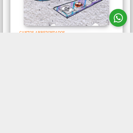
CANTOS ARREDONDADOS
Frasco Borel capacidades
Frasco Borel é utilizado para armazenar,
transportar, guardar e amostragem de
lâminas preparadas, com cortes
histológicos.
CONHEÇA