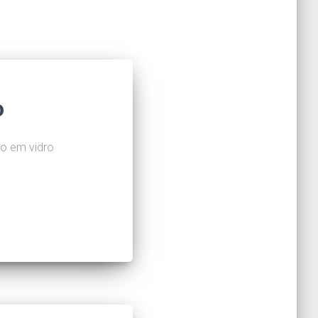
o
do em vidro
e