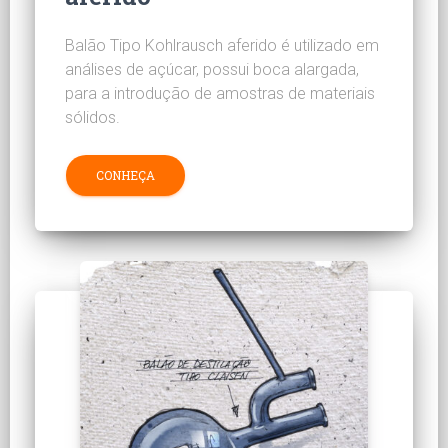
Balão Tipo Kohlrausch aferido é utilizado em
análises de açúcar, possui boca alargada,
para a introdução de amostras de materiais
sólidos.
CONHEÇA