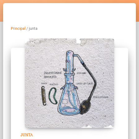
Principal
/
junta
JUNTA