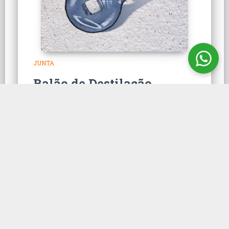
JUNTA
Balão de Destilação
Claisen
Balão de Destilação Claisen é uma vidraria
de laboratório com gargalo bifurcado, para
destilação a vácuo e destilação a pressão
reduzida.
CONHEÇA