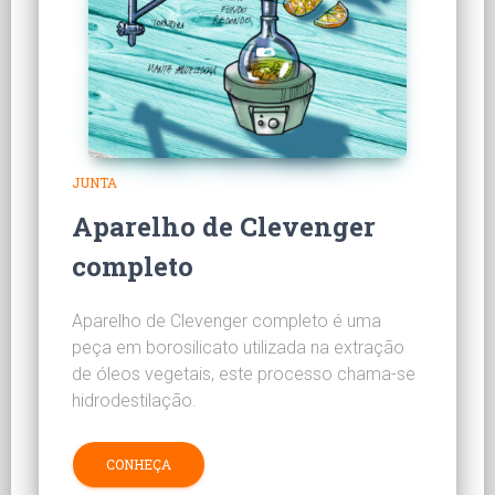
JUNTA
Aparelho de Clevenger
completo
Aparelho de Clevenger completo é uma
peça em borosilicato utilizada na extração
de óleos vegetais, este processo chama-se
hidrodestilação.
CONHEÇA