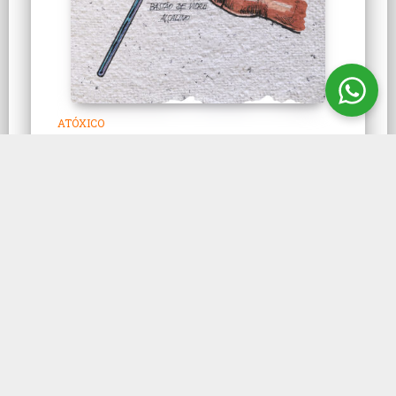
ATÓXICO
Bastão de Vidro Alcalino
Bastão de vidro é um instrumento feito em
vidro alcalino maciço ou borosilicato,
utilizado para homogeneizar amostras e
agitação de soluções.
CONHEÇA