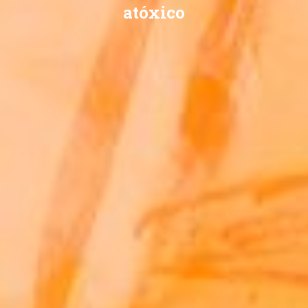
atóxico