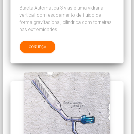
Bureta Automática 3 vias é uma vidraria
vertical, com escoamento de fluido de
forma gravitacional, cilíndrica com torneiras
nas extremidades.
CONHEÇA