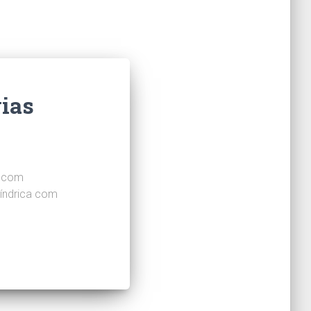
vias
, com
líndrica com