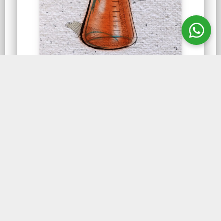
MOGIGLASS VIDRARIAS
Erlenmeyer Âmbar Boca
Larga Graduado
Erlenmeyer Âmbar Boca Larga Graduado é
indicado para produtos fotossensíveis, o
vidro ambar protege produtos e soluções no
seu interior.
CONHEÇA